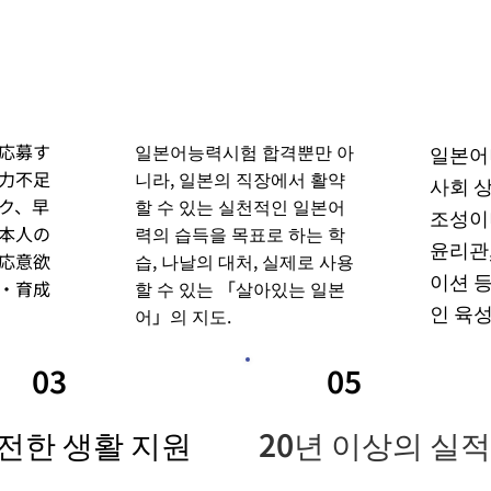
応募す
일본어능력시험 합격뿐만 아
일본어나
力不足
니라, 일본의 직장에서 활약
사회 
ク、早
할 수 있는 실천적인 일본어
조성이나
本人の
력의 습득을 목표로 하는 학
윤리관
応意欲
습, 나날의 대처, 실제로 사용
이션 
・育成
할 수 있는 「살아있는 일본
인 육성
어」의 지도.
03
05
전한 생활 지원
20년 이상의 실