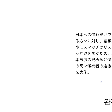
日本への憧れだけで
る方々に対し、語学
やミスマッチのリス
期辞退を防ぐため、
本気度の見極めと適
の高い候補者の選抜
を実施。
완