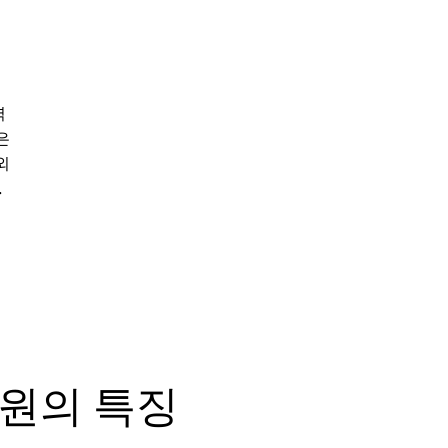
력
은
외
.
직원의 특징