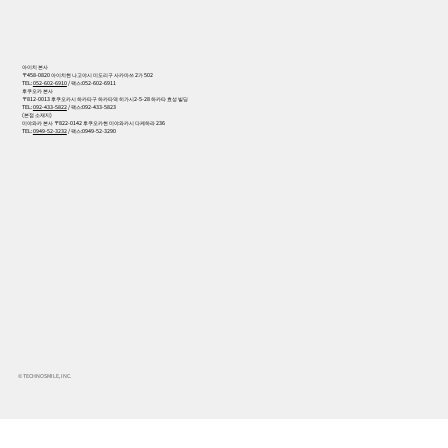
아이치 본사
〒458-0820 아이치현 나고야시 미도리구 사카마쓰 2가 502
TEL:
052-602-6910
/ 팩스:052-602-6911
후쿠오카 본사
〒812-0013 후쿠오카시 하카타구 하카타역 히가시2-5-28 하카타 효성 빌딩
TEL:
092-433-5822
/ 팩스:092-433-5823
(본점 소재지)
미야와카 본사 〒822-0142 후쿠오카현 미야와카시 다케하라 236
TEL:
0949-52-3232
/ 팩스:0949-52-3290
© TECHNOSMILE, INC.