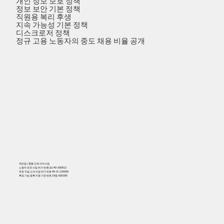
개인 정보 보호 정책
정보 보안 기본 정책
직원용 복리 후생
지속 가능성 기본 정책
디스크로저 정책
정규 고용 노동자의 중도 채용 비율 공개
제조업 / 종합 인재 서비스업
노동자 파견 사업 허가 번호(파) 40-300912
유료 직업 소개 사업 허가 번호 40-유-120008
특정 기능 등록 지원 기관 번호 19등-000395
556