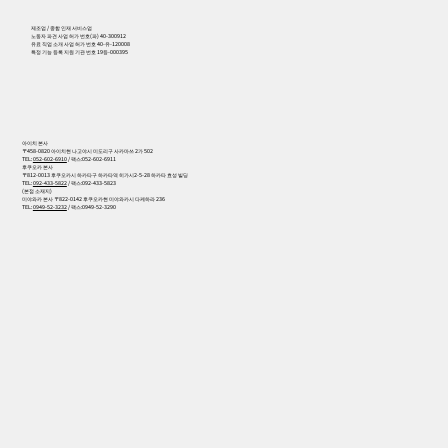
제조업 / 종합 인재 서비스업
노동자 파견 사업 허가 번호(파) 40-300912
유료 직업 소개 사업 허가 번호 40-유-120008
특정 기능 등록 지원 기관 번호 19등-000395
아이치 본사
〒458-0820 아이치현 나고야시 미도리구 사카마쓰 2가 502
TEL:
052-602-6910
/ 팩스:052-602-6911
후쿠오카 본사
〒812-0013 후쿠오카시 하카타구 하카타역 히가시2-5-28 하카타 효성 빌딩
TEL:
092-433-5822
/ 팩스:092-433-5823
(본점 소재지)
미야와카 본사 〒822-0142 후쿠오카현 미야와카시 다케하라 236
TEL:
0949-52-3232
/ 팩스:0949-52-3290