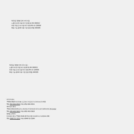
제조업 / 종합 인재 서비스업
노동자 파견 사업 허가 번호(파) 40-300912
유료 직업 소개 사업 허가 번호 40-유-120008
특정 기능 등록 지원 기관 번호 19등-000395
556
제조업 / 종합 인재 서비스업
노동자 파견 사업 허가 번호(파) 40-300912
유료 직업 소개 사업 허가 번호 40-유-120008
특정 기능 등록 지원 기관 번호 19등-000395
아이치 본사
〒458-0820 아이치현 나고야시 미도리구 사카마쓰 2가 502
TEL:
052-602-6910
/ 팩스:052-602-6911
후쿠오카 본사
〒812-0013 후쿠오카시 하카타구 하카타역 히가시2-5-28 하카타 효성 빌딩
TEL:
092-433-5822
/ 팩스:092-433-5823
(본점 소재지)
미야와카 본사 〒822-0142 후쿠오카현 미야와카시 다케하라 236
TEL:
0949-52-3232
/ 팩스:0949-52-3290