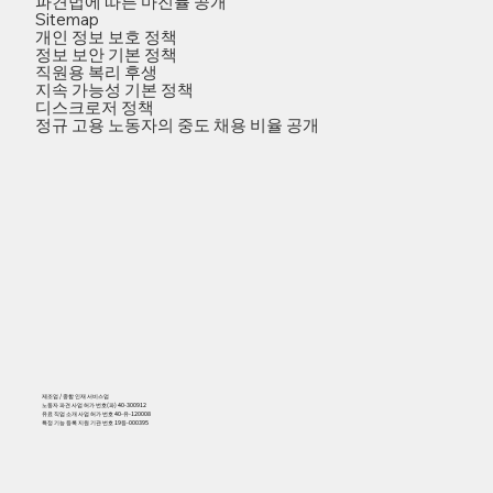
파견법에 따른 마진률 공개
Sitemap
개인 정보 보호 정책
정보 보안 기본 정책
직원용 복리 후생
지속 가능성 기본 정책
디스크로저 정책
정규 고용 노동자의 중도 채용 비율 공개
제조업 / 종합 인재 서비스업
노동자 파견 사업 허가 번호(파) 40-300912
유료 직업 소개 사업 허가 번호 40-유-120008
특정 기능 등록 지원 기관 번호 19등-000395