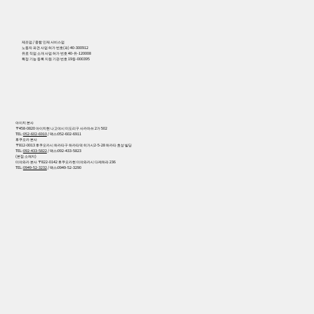
556
제조업 / 종합 인재 서비스업
노동자 파견 사업 허가 번호(파) 40-300912
유료 직업 소개 사업 허가 번호 40-유-120008
특정 기능 등록 지원 기관 번호 19등-000395
아이치 본사
〒458-0820 아이치현 나고야시 미도리구 사카마쓰 2가 502
TEL:
052-602-6910
/ 팩스:052-602-6911
후쿠오카 본사
〒812-0013 후쿠오카시 하카타구 하카타역 히가시2-5-28 하카타 효성 빌딩
TEL:
092-433-5822
/ 팩스:092-433-5823
(본점 소재지)
미야와카 본사 〒822-0142 후쿠오카현 미야와카시 다케하라 236
TEL:
0949-52-3232
/ 팩스:0949-52-3290