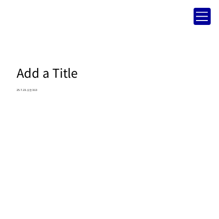
Add a Title
25. 7. 23. 오전 3:13