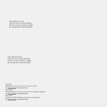
제조업 / 종합 인재 서비스업
노동자 파견 사업 허가 번호(파) 40-300912
유료 직업 소개 사업 허가 번호 40-유-120008
특정 기능 등록 지원 기관 번호 19등-000395
556
제조업 / 종합 인재 서비스업
노동자 파견 사업 허가 번호(파) 40-300912
유료 직업 소개 사업 허가 번호 40-유-120008
특정 기능 등록 지원 기관 번호 19등-000395
아이치 본사
〒458-0820 아이치현 나고야시 미도리구 사카마쓰 2가 502
TEL:
052-602-6910
/ 팩스:052-602-6911
후쿠오카 본사
〒812-0013 후쿠오카시 하카타구 하카타역 히가시2-5-28 하카타 효성 빌딩
TEL:
092-433-5822
/ 팩스:092-433-5823
(본점 소재지)
미야와카 본사 〒822-0142 후쿠오카현 미야와카시 다케하라 236
TEL:
0949-52-3232
/ 팩스:0949-52-3290