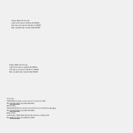
제조업 / 종합 인재 서비스업
노동자 파견 사업 허가 번호(파) 40-300912
유료 직업 소개 사업 허가 번호 40-유-120008
특정 기능 등록 지원 기관 번호 19등-000395
556
제조업 / 종합 인재 서비스업
노동자 파견 사업 허가 번호(파) 40-300912
유료 직업 소개 사업 허가 번호 40-유-120008
특정 기능 등록 지원 기관 번호 19등-000395
아이치 본사
〒458-0820 아이치현 나고야시 미도리구 사카마쓰 2가 502
TEL:
052-602-6910
/ 팩스:052-602-6911
후쿠오카 본사
〒812-0013 후쿠오카시 하카타구 하카타역 히가시2-5-28 하카타 효성 빌딩
TEL:
092-433-5822
/ 팩스:092-433-5823
(본점 소재지)
미야와카 본사 〒822-0142 후쿠오카현 미야와카시 다케하라 236
TEL:
0949-52-3232
/ 팩스:0949-52-3290