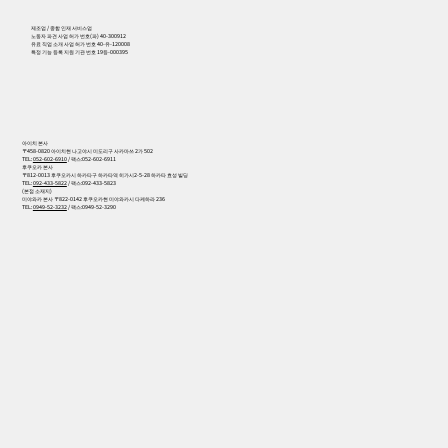
제조업 / 종합 인재 서비스업
노동자 파견 사업 허가 번호(파) 40-300912
유료 직업 소개 사업 허가 번호 40-유-120008
특정 기능 등록 지원 기관 번호 19등-000395
아이치 본사
〒458-0820 아이치현 나고야시 미도리구 사카마쓰 2가 502
TEL:
052-602-6910
/ 팩스:052-602-6911
후쿠오카 본사
〒812-0013 후쿠오카시 하카타구 하카타역 히가시2-5-28 하카타 효성 빌딩
TEL:
092-433-5822
/ 팩스:092-433-5823
(본점 소재지)
미야와카 본사 〒822-0142 후쿠오카현 미야와카시 다케하라 236
TEL:
0949-52-3232
/ 팩스:0949-52-3290