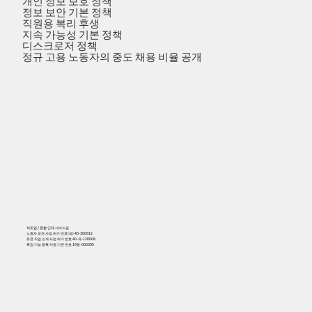
개인 정보 보호 정책
정보 보안 기본 정책
직원용 복리 후생
지속 가능성 기본 정책
디스크로저 정책
정규 고용 노동자의 중도 채용 비율 공개
제조업 / 종합 인재 서비스업
노동자 파견 사업 허가 번호(파) 40-300912
유료 직업 소개 사업 허가 번호 40-유-120008
특정 기능 등록 지원 기관 번호 19등-000395
556