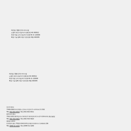
제조업 / 종합 인재 서비스업
노동자 파견 사업 허가 번호(파) 40-300912
유료 직업 소개 사업 허가 번호 40-유-120008
특정 기능 등록 지원 기관 번호 19등-000395
556
제조업 / 종합 인재 서비스업
노동자 파견 사업 허가 번호(파) 40-300912
유료 직업 소개 사업 허가 번호 40-유-120008
특정 기능 등록 지원 기관 번호 19등-000395
아이치 본사
〒458-0820 아이치현 나고야시 미도리구 사카마쓰 2가 502
TEL:
052-602-6910
/ 팩스:052-602-6911
후쿠오카 본사
〒812-0013 후쿠오카시 하카타구 하카타역 히가시2-5-28 하카타 효성 빌딩
TEL:
092-433-5822
/ 팩스:092-433-5823
(본점 소재지)
미야와카 본사 〒822-0142 후쿠오카현 미야와카시 다케하라 236
TEL:
0949-52-3232
/ 팩스:0949-52-3290