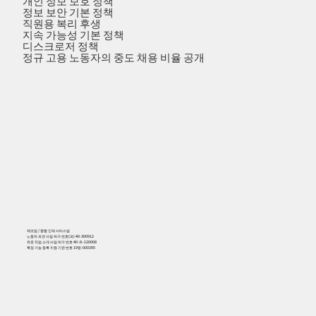
개인 정보 보호 정책
정보 보안 기본 정책
직원용 복리 후생
지속 가능성 기본 정책
디스크로저 정책
정규 고용 노동자의 중도 채용 비율 공개
제조업 / 종합 인재 서비스업
노동자 파견 사업 허가 번호(파) 40-300912
유료 직업 소개 사업 허가 번호 40-유-120008
특정 기능 등록 지원 기관 번호 19등-000395
556