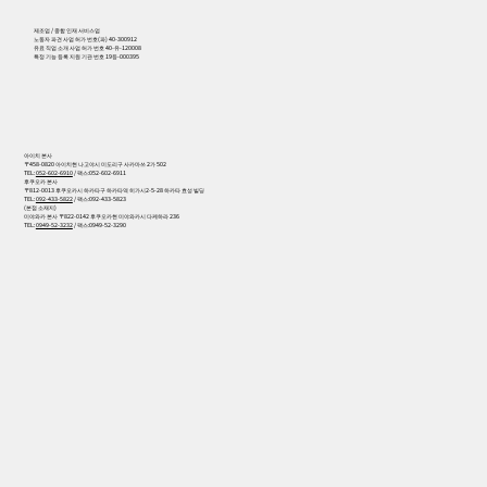
제조업 / 종합 인재 서비스업
노동자 파견 사업 허가 번호(파) 40-300912
유료 직업 소개 사업 허가 번호 40-유-120008
특정 기능 등록 지원 기관 번호 19등-000395
아이치 본사
〒458-0820 아이치현 나고야시 미도리구 사카마쓰 2가 502
TEL:
052-602-6910
/ 팩스:052-602-6911
후쿠오카 본사
〒812-0013 후쿠오카시 하카타구 하카타역 히가시2-5-28 하카타 효성 빌딩
TEL:
092-433-5822
/ 팩스:092-433-5823
(본점 소재지)
미야와카 본사 〒822-0142 후쿠오카현 미야와카시 다케하라 236
TEL:
0949-52-3232
/ 팩스:0949-52-3290