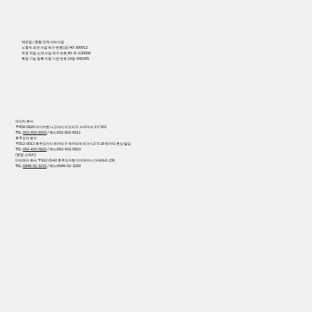
556
제조업 / 종합 인재 서비스업
노동자 파견 사업 허가 번호(파) 40-300912
유료 직업 소개 사업 허가 번호 40-유-120008
특정 기능 등록 지원 기관 번호 19등-000395
아이치 본사
〒458-0820 아이치현 나고야시 미도리구 사카마쓰 2가 502
TEL:
052-602-6910
/ 팩스:052-602-6911
후쿠오카 본사
〒812-0013 후쿠오카시 하카타구 하카타역 히가시2-5-28 하카타 효성 빌딩
TEL:
092-433-5822
/ 팩스:092-433-5823
(본점 소재지)
미야와카 본사 〒822-0142 후쿠오카현 미야와카시 다케하라 236
TEL:
0949-52-3232
/ 팩스:0949-52-3290