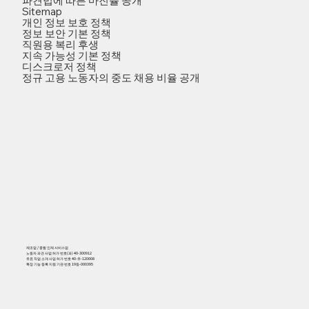
파견법에 따른 마진률 공개
Sitemap
개인 정보 보호 정책
정보 보안 기본 정책
직원용 복리 후생
지속 가능성 기본 정책
디스크로저 정책
정규 고용 노동자의 중도 채용 비율 공개
제조업 / 종합 인재 서비스업
노동자 파견 사업 허가 번호(파) 40-300912
유료 직업 소개 사업 허가 번호 40-유-120008
특정 기능 등록 지원 기관 번호 19등-000395