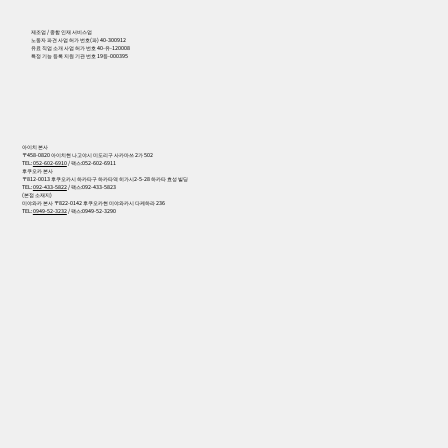
제조업 / 종합 인재 서비스업
노동자 파견 사업 허가 번호(파) 40-300912
유료 직업 소개 사업 허가 번호 40-유-120008
특정 기능 등록 지원 기관 번호 19등-000395
아이치 본사
〒458-0820 아이치현 나고야시 미도리구 사카마쓰 2가 502
TEL:
052-602-6910
/ 팩스:052-602-6911
후쿠오카 본사
〒812-0013 후쿠오카시 하카타구 하카타역 히가시2-5-28 하카타 효성 빌딩
TEL:
092-433-5822
/ 팩스:092-433-5823
(본점 소재지)
미야와카 본사 〒822-0142 후쿠오카현 미야와카시 다케하라 236
TEL:
0949-52-3232
/ 팩스:0949-52-3290