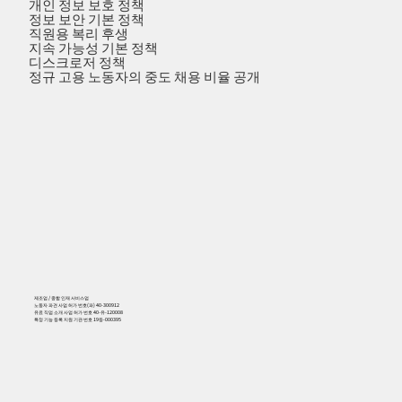
개인 정보 보호 정책
정보 보안 기본 정책
직원용 복리 후생
지속 가능성 기본 정책
디스크로저 정책
정규 고용 노동자의 중도 채용 비율 공개
제조업 / 종합 인재 서비스업
노동자 파견 사업 허가 번호(파) 40-300912
유료 직업 소개 사업 허가 번호 40-유-120008
특정 기능 등록 지원 기관 번호 19등-000395
556