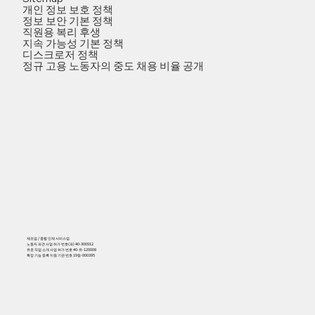
개인 정보 보호 정책
정보 보안 기본 정책
직원용 복리 후생
지속 가능성 기본 정책
디스크로저 정책
정규 고용 노동자의 중도 채용 비율 공개
제조업 / 종합 인재 서비스업
노동자 파견 사업 허가 번호(파) 40-300912
유료 직업 소개 사업 허가 번호 40-유-120008
특정 기능 등록 지원 기관 번호 19등-000395