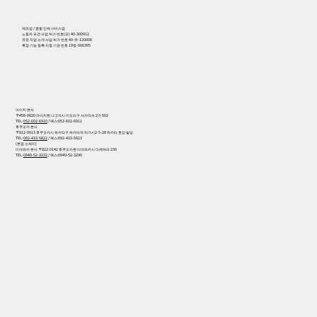
556
제조업 / 종합 인재 서비스업
노동자 파견 사업 허가 번호(파) 40-300912
유료 직업 소개 사업 허가 번호 40-유-120008
특정 기능 등록 지원 기관 번호 19등-000395
아이치 본사
〒458-0820 아이치현 나고야시 미도리구 사카마쓰 2가 502
TEL:
052-602-6910
/ 팩스:052-602-6911
후쿠오카 본사
〒812-0013 후쿠오카시 하카타구 하카타역 히가시2-5-28 하카타 효성 빌딩
TEL:
092-433-5822
/ 팩스:092-433-5823
(본점 소재지)
미야와카 본사 〒822-0142 후쿠오카현 미야와카시 다케하라 236
TEL:
0949-52-3232
/ 팩스:0949-52-3290