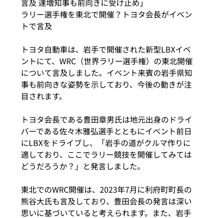
言及 達増知事も前向きに受け止め」
ラリー選手権を東北で開催？トヨタ会長がイベン
トで言及
トヨタ自動車は、岩手で開催された新型LBXイベ
ントにて、WRC（世界ラリー選手権）の東北開催
について言及しました。イベント来賓の岩手県知
事も前向きな姿勢を示しており、今後の動きが注
目されます。
トヨタ会長である豊田章男氏は地元出身のドライ
バーである佐々木雅弘選手とともにイベント前日
にLBXをドライブし、「岩手の道がクルマ作りに
適しており、ここでラリー競技を開催してみては
どうだろうか？」と発言しました。
東北でのWRC開催は、2023年7月に利府町町長の
熊谷大氏も言及しており、豊田会長の発言は深い
思いに基づいていると考えられます。また、岩手