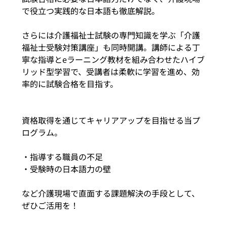
で役立つ実践的な日本語も徹底解説。
さらには介護福祉士試験の専門知識を学ぶ「介護
福祉士受験対策講座」も同時開講。講師による丁
寧な指導とeラーニング教材を組み合わせたハイブ
リッド型学習で、受講者は柔軟に学習を進め、効
率的に試験合格を目指す。
資格取得を通じてキャリアアップを目指せる当プ
ログラム。
・指導する職員の不足
・受験時の日本語力の壁
など介護現場で直面する課題解決の手段として、
ぜひご活用を！