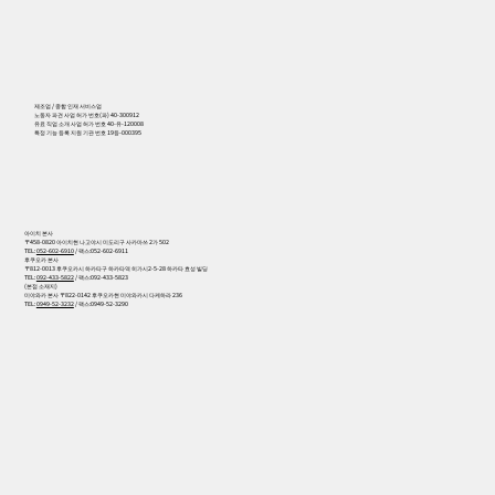
556
제조업 / 종합 인재 서비스업
노동자 파견 사업 허가 번호(파) 40-300912
유료 직업 소개 사업 허가 번호 40-유-120008
특정 기능 등록 지원 기관 번호 19등-000395
아이치 본사
〒458-0820 아이치현 나고야시 미도리구 사카마쓰 2가 502
TEL:
052-602-6910
/ 팩스:052-602-6911
후쿠오카 본사
〒812-0013 후쿠오카시 하카타구 하카타역 히가시2-5-28 하카타 효성 빌딩
TEL:
092-433-5822
/ 팩스:092-433-5823
(본점 소재지)
미야와카 본사 〒822-0142 후쿠오카현 미야와카시 다케하라 236
TEL:
0949-52-3232
/ 팩스:0949-52-3290