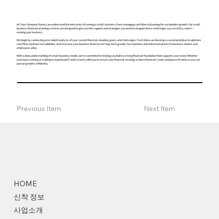
At [Your Company Name], we understand the intricacies of running a small business, from managing cash flow to planning for sustainable growth. Our small
business financial planning services are designed to give you the support and strategies you need to navigate these challenges successfully, a best—
running your business.
We begin by conducting an in-depth analysis of your current financial situation, goals, and challenges. From there, we develop a customized plan to optimize
cash flow, minimize tax liabilities, and structure your business finances for long-term growth. Our expertise and retirement plans for business owners and
employees alike.
With a deep understanding of small business needs, we’re committed to helping you build a strong financial foundation that supports your vision. Whether
you’re just starting or looking to expand, we’ll work closely with you to ensure your financial strategy achieve financial clarity and peace of mind, so you can
pursue growth confidently.
Previous Item
Next Item
HOME
신착 정보
사업소개