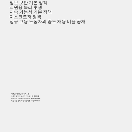
정보 보안 기본 정책
직원용 복리 후생
지속 가능성 기본 정책
디스크로저 정책
정규 고용 노동자의 중도 채용 비율 공개
제조업 / 종합 인재 서비스업
노동자 파견 사업 허가 번호(파) 40-300912
유료 직업 소개 사업 허가 번호 40-유-120008
특정 기능 등록 지원 기관 번호 19등-000395
556