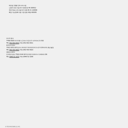
제조업 / 종합 인재 서비스업
노동자 파견 사업 허가 번호(파) 40-300912
유료 직업 소개 사업 허가 번호 40-유-120008
특정 기능 등록 지원 기관 번호 19등-000395
아이치 본사
〒458-0820 아이치현 나고야시 미도리구 사카마쓰 2가 502
TEL:
052-602-6910
/ 팩스:052-602-6911
후쿠오카 본사
〒812-0013 후쿠오카시 하카타구 하카타역 히가시2-5-28 하카타 효성 빌딩
TEL:
092-433-5822
/ 팩스:092-433-5823
(본점 소재지)
미야와카 본사 〒822-0142 후쿠오카현 미야와카시 다케하라 236
TEL:
0949-52-3232
/ 팩스:0949-52-3290
© TECHNOSMILE, INC.