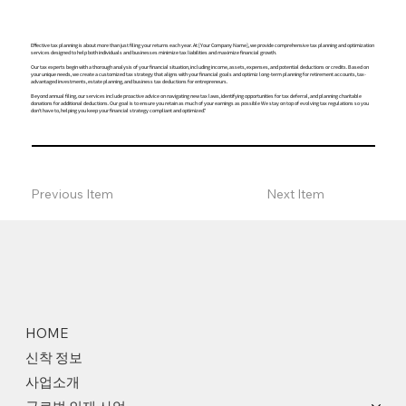
Effective tax planning is about more than just filing your returns each year. At [Your Company Name], we provide comprehensive tax planning and optimization
services designed to help both individuals and businesses minimize tax liabilities and maximize financial growth.
Our tax experts begin with a thorough analysis of your financial situation, including income, assets, expenses, and potential deductions or credits. Based on
your unique needs, we create a customized tax strategy that aligns with your financial goals and optimiz long-term planning for retirement accounts, tax-
advantaged investments, estate planning, and business tax deductions for entrepreneurs.
Beyond annual filing, our services include proactive advice on navigating new tax laws, identifying opportunities for tax deferral, and planning charitable
donations for additional deductions. Our goal is to ensure you retain as much of your earnings as possible We stay on top of evolving tax regulations so you
don’t have to, helping you keep your financial strategy compliant and optimized."
Previous Item
Next Item
HOME
신착 정보
사업소개