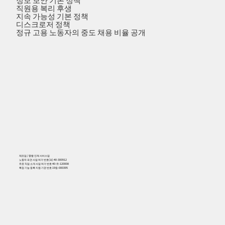
정보 보안 기본 정책
직원용 복리 후생
지속 가능성 기본 정책
디스크로저 정책
정규 고용 노동자의 중도 채용 비율 공개
제조업 / 종합 인재 서비스업
노동자 파견 사업 허가 번호(파) 40-300912
유료 직업 소개 사업 허가 번호 40-유-120008
특정 기능 등록 지원 기관 번호 19등-000395
556