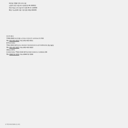
제조업 / 종합 인재 서비스업
노동자 파견 사업 허가 번호(파) 40-300912
유료 직업 소개 사업 허가 번호 40-유-120008
특정 기능 등록 지원 기관 번호 19등-000395
아이치 본사
〒458-0820 아이치현 나고야시 미도리구 사카마쓰 2가 502
TEL:
052-602-6910
/ 팩스:052-602-6911
후쿠오카 본사
〒812-0013 후쿠오카시 하카타구 하카타역 히가시2-5-28 하카타 효성 빌딩
TEL:
092-433-5822
/ 팩스:092-433-5823
(본점 소재지)
미야와카 본사 〒822-0142 후쿠오카현 미야와카시 다케하라 236
TEL:
0949-52-3232
/ 팩스:0949-52-3290
© TECHNOSMILE, INC.