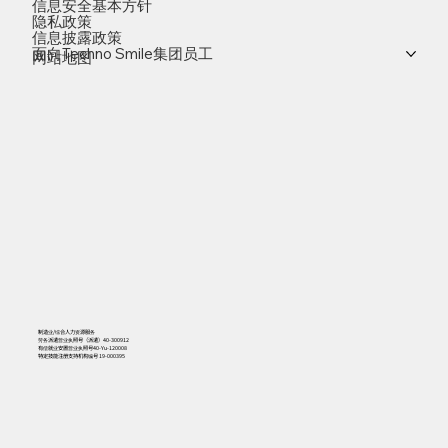
信息安全基本方针
隐私政策
信息披露政策
面向Techno Smile集团员工
网站地图
制造业/综合人力资源服务
劳务派遣营业执照号（派遣）40-300912
有偿就业安置营业执照号40-Yu-120008
特定技能注册支持机构编号 19-000395
556