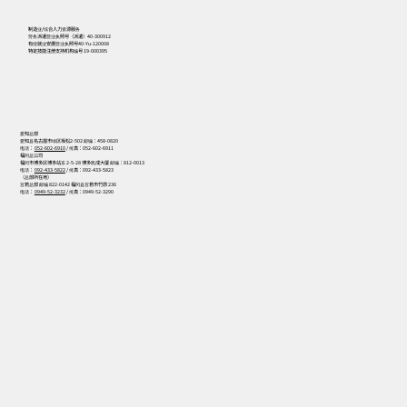
制造业/综合人力资源服务
劳务派遣营业执照号（派遣）40-300912
有偿就业安置营业执照号40-Yu-120008
特定技能注册支持机构编号 19-000395
爱知总部
爱知县名古屋市绿区坂松2-502 邮编：458-0820
电话：
052-602-6910
/ 传真：052-602-6911
福冈总公司
福冈市博多区博多站东 2-5-28 博多凯成大厦 邮编：812-0013
电话：
092-433-5822
/ 传真：092-433-5823
（总部所在地）
宫若总部 邮编 822-0142 福冈县宫若市竹原 236
电话：
0949-52-3232
/ 传真：0949-52-3290