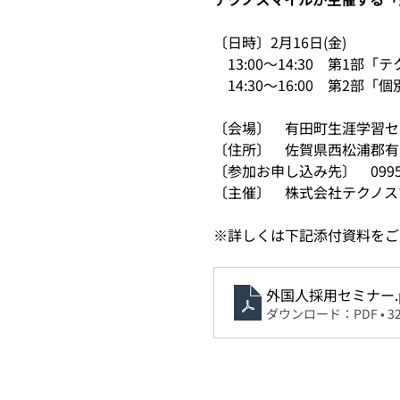
〔日時〕2月16日(金)　
　13:00～14:30　第1
　14:30～16:00　第2部
〔会場〕　有田町生涯学習セン
〔住所〕　佐賀県西松浦郡有田
〔参加お申し込み先〕　0995
〔主催〕　株式会社テクノス
※詳しくは下記添付資料をご
外国人採用セミナー
ダウンロード：PDF • 32