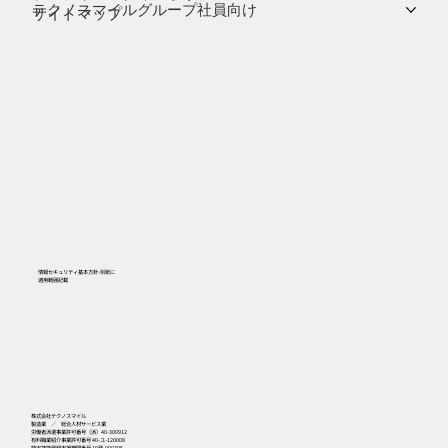
テクノスマイルグループ社員向け
サイトマップ
情報セキュリティ基本方針-別紙に
​適用範囲記載
556
株式会社テクノスマイル
製造業 ／ 総合人材サービス業
労働者派遣事業許可番号（派）40-300912
有料職業紹介事業許可番号 40-ユ-120008