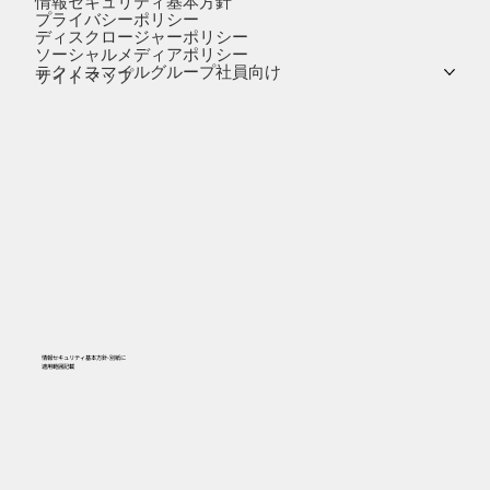
情報セキュリティ基本方針
プライバシーポリシー
ディスクロージャーポリシー
ソーシャルメディアポリシー
テクノスマイルグループ社員向け
サイトマップ
情報セキュリティ基本方針-別紙に
​適用範囲記載
556