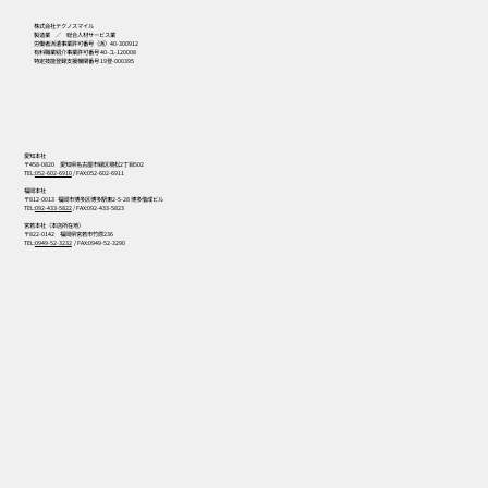
株式会社テクノスマイル
製造業 ／ 総合人材サービス業
労働者派遣事業許可番号（派）40-300912
有料職業紹介事業許可番号 40-ユ-120008
特定技能登録支援機関番号 19登-000395
愛知本社
〒458-0820 愛知県名古屋市緑区境松2丁目502
TEL:
052-602-6910
/ FAX:052-602-6911
福岡本社
〒812-0013 福岡市博多区博多駅東2-5-28 博多偕成ビル
TEL:
092-433-5822
/ FAX:092-433-5823
宮若本社（本店所在地）
〒822-0142 福岡県宮若市竹原236
TEL:
0949-52-3232
/ FAX:0949-52-3290