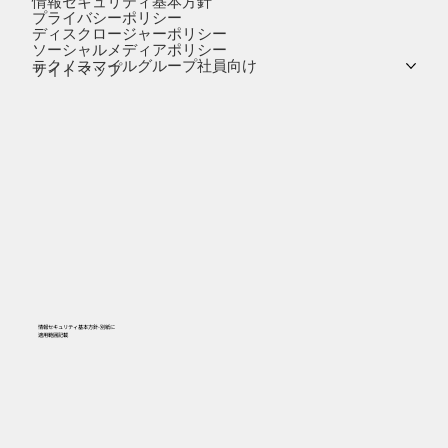
情報セキュリティ基本方針
プライバシーポリシー
ディスクロージャーポリシー
ソーシャルメディアポリシー
テクノスマイルグループ社員向け
サイトマップ
情報セキュリティ基本方針-別紙に
​適用範囲記載
556