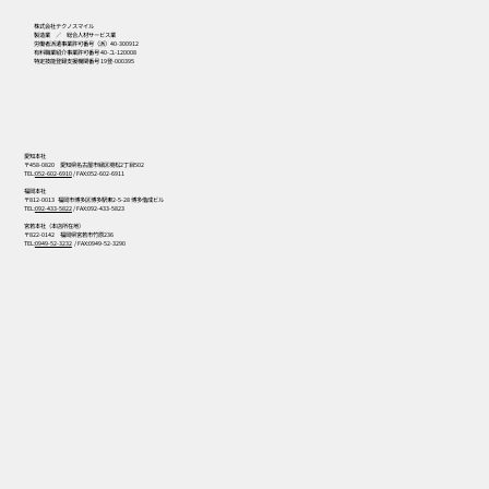
株式会社テクノスマイル
製造業 ／ 総合人材サービス業
労働者派遣事業許可番号（派）40-300912
有料職業紹介事業許可番号 40-ユ-120008
特定技能登録支援機関番号 19登-000395
愛知本社
〒458-0820 愛知県名古屋市緑区境松2丁目502
TEL:
052-602-6910
/ FAX:052-602-6911
福岡本社
〒812-0013 福岡市博多区博多駅東2-5-28 博多偕成ビル
TEL:
092-433-5822
/ FAX:092-433-5823
宮若本社（本店所在地）
〒822-0142 福岡県宮若市竹原236
TEL:
0949-52-3232
/ FAX:0949-52-3290