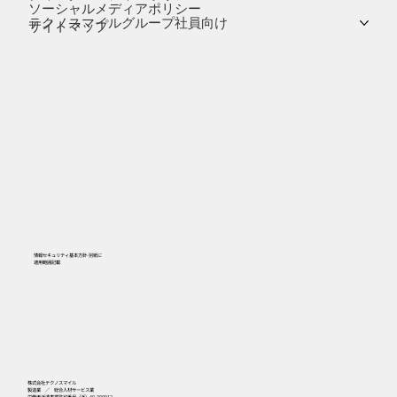
ソーシャルメディアポリシー
テクノスマイルグループ社員向け
サイトマップ
情報セキュリティ基本方針-別紙に
​適用範囲記載
556
株式会社テクノスマイル
製造業 ／ 総合人材サービス業