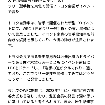
及 達増知事も前向きに受け止め」
ラリー選手権を東北で開催？トヨタ会長がイベント
で言及
トヨタ自動車は、岩手で開催された新型LBXイベン
トにて、WRC（世界ラリー選手権）の東北開催につ
いて言及しました。イベント来賓の岩手県知事も前
向きな姿勢を示しており、今後の動きが注目されま
す。
トヨタ会長である豊田章男氏は地元出身のドライバ
ーである佐々木雅弘選手とともにイベント前日に
LBXをドライブし、「岩手の道がクルマ作りに適し
ており、ここでラリー競技を開催してみてはどうだ
ろうか？」と発言しました。
東北でのWRC開催は、2023年7月に利府町町長の熊
谷大氏も言及しており、豊田会長の発言は深い思い
に基づいていると考えられます。また、岩手県知事