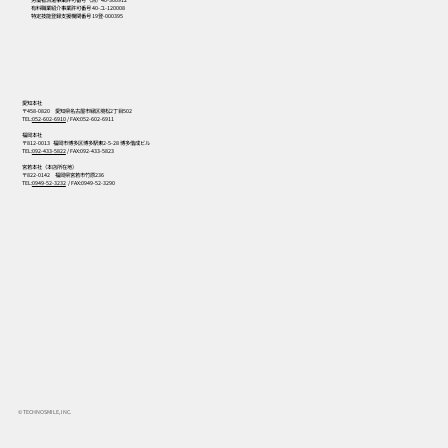
労働者派遣事業許可番号（派）40-300912
有料職業紹介事業許可番号 40-ユ-120008
特定技能登録支援機関番号 19登-000395
愛知本社
〒458-0820 愛知県名古屋市緑区境松2丁目502
TEL:
052-602-6910
/ FAX:052-602-6911
福岡本社
〒812-0013 福岡市博多区博多駅東2-5-28 博多偕成ビル
TEL:
092-433-5822
/ FAX:092-433-5823
宮若本社（本店所在地）
〒822-0142 福岡県宮若市竹原236
TEL:
0949-52-3232
/ FAX:0949-52-3290
© TECHNOSMILE, INC.