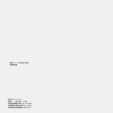
情報セキュリティ基本方針-別紙に
​適用範囲記載
556
株式会社テクノスマイル
製造業 ／ 総合人材サービス業
労働者派遣事業許可番号（派）40-300912
有料職業紹介事業許可番号 40-ユ-120008
特定技能登録支援機関番号 19登-000395