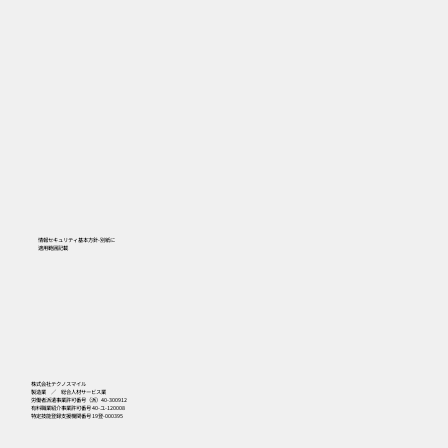
情報セキュリティ基本方針-別紙に
​適用範囲記載
556
株式会社テクノスマイル
製造業 ／ 総合人材サービス業
労働者派遣事業許可番号（派）40-300912
有料職業紹介事業許可番号 40-ユ-120008
特定技能登録支援機関番号 19登-000395