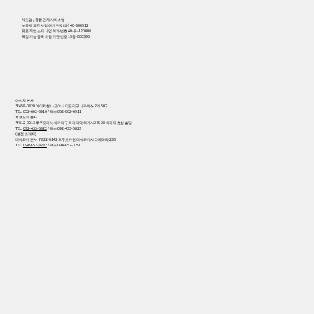
제조업 / 종합 인재 서비스업
노동자 파견 사업 허가 번호(파) 40-300912
유료 직업 소개 사업 허가 번호 40-유-120008
특정 기능 등록 지원 기관 번호 19등-000395
아이치 본사
〒458-0820 아이치현 나고야시 미도리구 사카마쓰 2가 502
TEL:
052-602-6910
/ 팩스:052-602-6911
후쿠오카 본사
〒812-0013 후쿠오카시 하카타구 하카타역 히가시2-5-28 하카타 효성 빌딩
TEL:
092-433-5822
/ 팩스:092-433-5823
(본점 소재지)
미야와카 본사 〒822-0142 후쿠오카현 미야와카시 다케하라 236
TEL:
0949-52-3232
/ 팩스:0949-52-3290