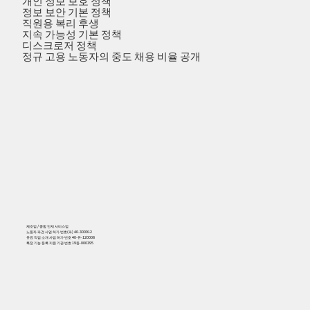
개인 정보 보호 정책
정보 보안 기본 정책
직원용 복리 후생
지속 가능성 기본 정책
디스크로저 정책
정규 고용 노동자의 중도 채용 비율 공개
제조업 / 종합 인재 서비스업
노동자 파견 사업 허가 번호(파) 40-300912
유료 직업 소개 사업 허가 번호 40-유-120008
특정 기능 등록 지원 기관 번호 19등-000395
556