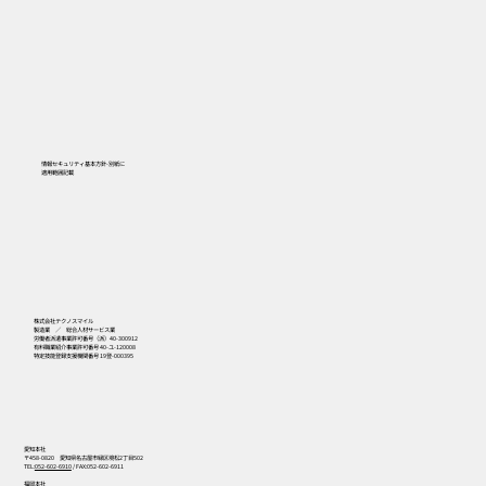
情報セキュリティ基本方針-別紙に
​適用範囲記載
556
株式会社テクノスマイル
製造業 ／ 総合人材サービス業
労働者派遣事業許可番号（派）40-300912
有料職業紹介事業許可番号 40-ユ-120008
特定技能登録支援機関番号 19登-000395
愛知本社
〒458-0820 愛知県名古屋市緑区境松2丁目502
TEL:
052-602-6910
/ FAX:052-602-6911
福岡本社