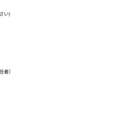
さい)　　
任者）