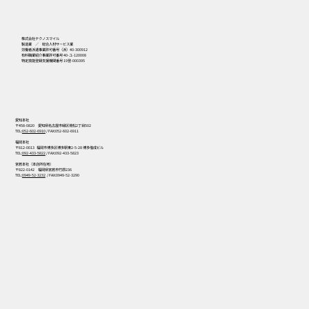
556
株式会社テクノスマイル
製造業 ／ 総合人材サービス業
労働者派遣事業許可番号（派）40-300912
有料職業紹介事業許可番号 40-ユ-120008
特定技能登録支援機関番号 19登-000395
愛知本社
〒458-0820 愛知県名古屋市緑区境松2丁目502
TEL:
052-602-6910
/ FAX:052-602-6911
福岡本社
〒812-0013 福岡市博多区博多駅東2-5-28 博多偕成ビル
TEL:
092-433-5822
/ FAX:092-433-5823
宮若本社（本店所在地）
〒822-0142 福岡県宮若市竹原236
TEL:
0949-52-3232
/ FAX:0949-52-3290