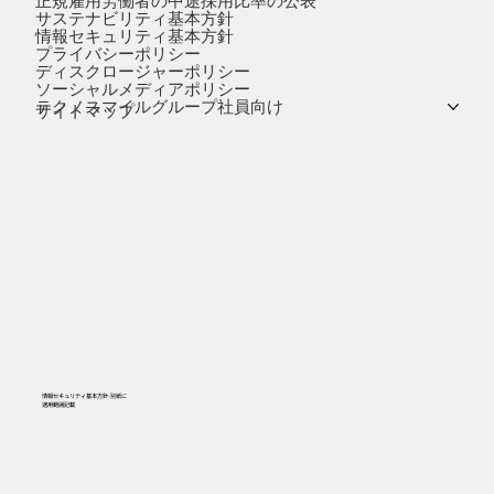
正規雇用労働者の中途採用比率の公表
サステナビリティ基本方針
情報セキュリティ基本方針
プライバシーポリシー
ディスクロージャーポリシー
ソーシャルメディアポリシー
テクノスマイルグループ社員向け
サイトマップ
情報セキュリティ基本方針-別紙に
​適用範囲記載