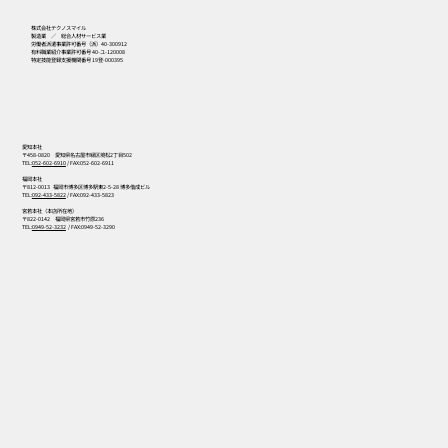
株式会社テクノスマイル
製造業 ／ 総合人材サービス業
労働者派遣事業許可番号（派）40-300912
有料職業紹介事業許可番号 40-ユ-120008
特定技能登録支援機関番号 19登-000395
愛知本社
〒458-0820 愛知県名古屋市緑区境松2丁目502
TEL:
052-602-6910
/ FAX:052-602-6911
福岡本社
〒812-0013 福岡市博多区博多駅東2-5-28 博多偕成ビル
TEL:
092-433-5822
/ FAX:092-433-5823
宮若本社（本店所在地）
〒822-0142 福岡県宮若市竹原236
TEL:
0949-52-3232
/ FAX:0949-52-3290