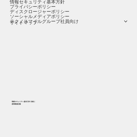
情報セキュリティ基本方針
プライバシーポリシー
ディスクロージャーポリシー
ソーシャルメディアポリシー
テクノスマイルグループ社員向け
サイトマップ
情報セキュリティ基本方針-別紙に
​適用範囲記載
556