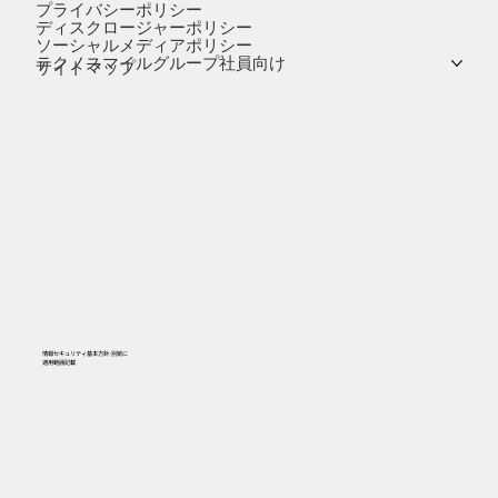
プライバシーポリシー
ディスクロージャーポリシー
ソーシャルメディアポリシー
テクノスマイルグループ社員向け
サイトマップ
情報セキュリティ基本方針-別紙に
​適用範囲記載
556