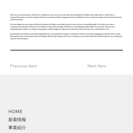
Debt can accumulate quickly and become a significant source of stress, especially when dealing with multiple loans, high-interest credit cards, or
unexpected expenses. At [Your Company Name], we specialize in debt management and consolidation services to help you regain control and work towards
a debt-free future.
Our team begins by assessing your financial situation, including current debts, interest rates, income, and spending habits. From there, we create a
comprehensive plan that outlines the most effective repayment strategies. Whether it’s consolidating multiple debts into one lower-interest loan,
negotiating with creditors, or crafting a manageable monthly budget, our approach is tailored to reduce financial stress and minimize costs.
Beyond debt consolidation, we provide ongoing financial counseling and strategies to avoid future debt accumulation, equipping you with the tools to make
informed decisions and maintain a balanced budget. With the right support and a clear strategy, you can achieve financial freedom and focus on reaching your
long-term financial goals.
Previous Item
Next Item
HOME
新着情報
事業紹介