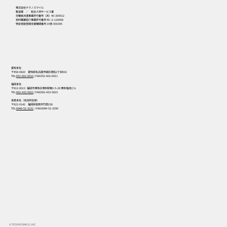
株式会社テクノスマイル
製造業 ／ 総合人材サービス業
労働者派遣事業許可番号（派）40-300912
有料職業紹介事業許可番号 40-ユ-120008
特定技能登録支援機関番号 19登-000395
愛知本社
〒458-0820 愛知県名古屋市緑区境松2丁目502
TEL:
052-602-6910
/ FAX:052-602-6911
福岡本社
〒812-0013 福岡市博多区博多駅東2-5-28 博多偕成ビル
TEL:
092-433-5822
/ FAX:092-433-5823
宮若本社（本店所在地）
〒822-0142 福岡県宮若市竹原236
TEL:
0949-52-3232
/ FAX:0949-52-3290
© TECHNOSMILE, INC.