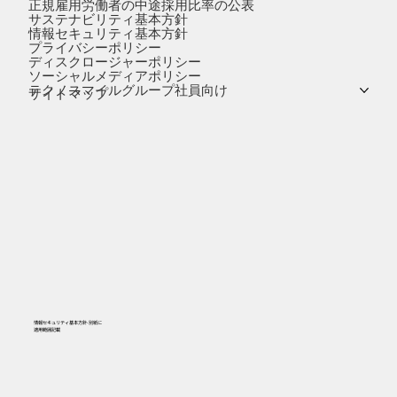
正規雇用労働者の中途採用比率の公表
サステナビリティ基本方針
情報セキュリティ基本方針
プライバシーポリシー
ディスクロージャーポリシー
ソーシャルメディアポリシー
テクノスマイルグループ社員向け
サイトマップ
情報セキュリティ基本方針-別紙に
​適用範囲記載