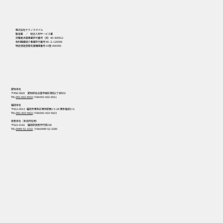
556
株式会社テクノスマイル
製造業 ／ 総合人材サービス業
労働者派遣事業許可番号（派）40-300912
有料職業紹介事業許可番号 40-ユ-120008
特定技能登録支援機関番号 19登-000395
愛知本社
〒458-0820 愛知県名古屋市緑区境松2丁目502
TEL:
052-602-6910
/ FAX:052-602-6911
福岡本社
〒812-0013 福岡市博多区博多駅東2-5-28 博多偕成ビル
TEL:
092-433-5822
/ FAX:092-433-5823
宮若本社（本店所在地）
〒822-0142 福岡県宮若市竹原236
TEL:
0949-52-3232
/ FAX:0949-52-3290