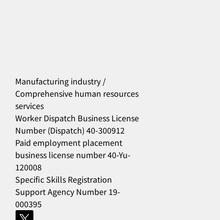
Manufacturing industry /
Comprehensive human resources
services
556
Worker Dispatch Business License
Number (Dispatch) 40-300912
Paid employment placement
business license number 40-Yu-
120008
Specific Skills Registration
Support Agency Number 19-
000395