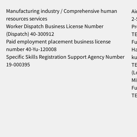
Manufacturing industry / Comprehensive human
Ai
resources services
2-
Worker Dispatch Business License Number
Pr
(Dispatch) 40-300912
TE
Paid employment placement business license
Fu
number 40-Yu-120008
Ha
Specific Skills Registration Support Agency Number
ku
19-000395
TE
(L
Mi
Fu
TE